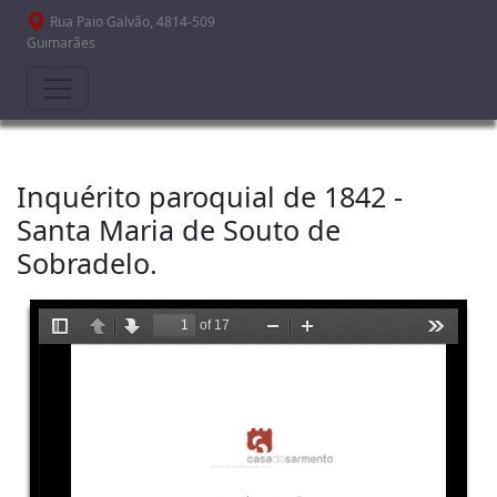
Passar para o conteúdo principal
Rua Paio Galvão, 4814-509
Guimarães
Inquérito paroquial de 1842 -
Santa Maria de Souto de
Sobradelo.