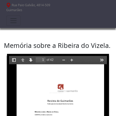
Passar para o conteúdo principal
Rua Paio Galvão, 4814-509
Guimarães
Memória sobre a Ribeira do Vizela.