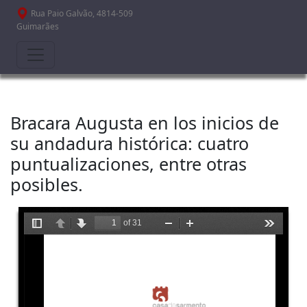
Passar para o conteúdo principal
Rua Paio Galvão, 4814-509
Guimarães
Bracara Augusta en los inicios de
su andadura histórica: cuatro
puntualizaciones, entre otras
posibles.