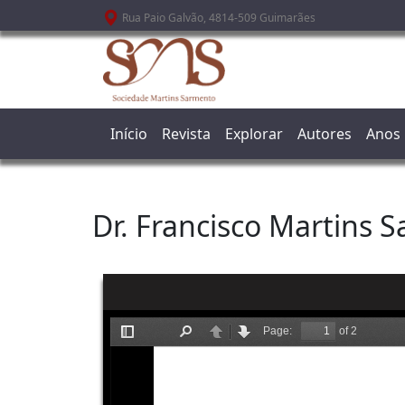
Passar para o conteúdo principal
Rua Paio Galvão, 4814-509 Guimarães
Início
Revista
Explorar
Autores
Anos
Dr. Francisco Martins 