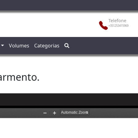
Telefone
+351253415969
Volumes
Categorias
Sarmento.