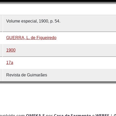
Volume especial, 1900, p. 54.
GUERRA, L. de Figueiredo
1900
17a
Revista de Guimarães
nvolvido com
OMEKA-S
por
Casa de Sarmento
e
WEBES
| 