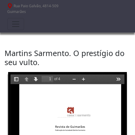
Passar para o conteúdo principal
Rua Paio Galvão, 4814-509
Guimarães
Martins Sarmento. O prestígio do
seu vulto.