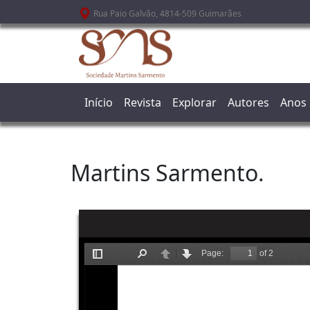
Passar para o conteúdo principal
Rua Paio Galvão, 4814-509 Guimarães
Início
Revista
Explorar
Autores
Anos
Martins Sarmento.