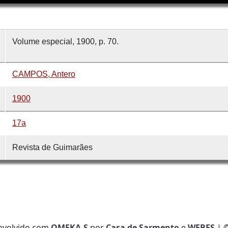
Volume especial, 1900, p. 70.
CAMPOS, Antero
1900
17a
Revista de Guimarães
nvolvido com
OMEKA-S
por
Casa de Sarmento
e
WEBES
| 