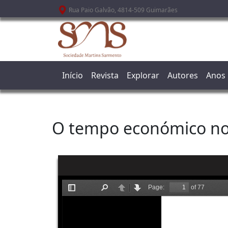
Passar para o conteúdo principal
Rua Paio Galvão, 4814-509 Guimarães
Início
Revista
Explorar
Autores
Anos
O tempo económico no 