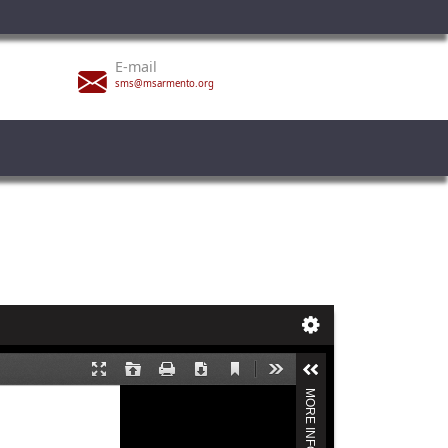
E-mail
sms@msarmento.org