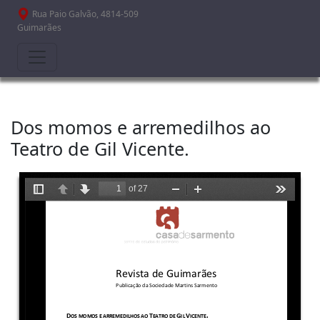
Passar para o conteúdo principal
Rua Paio Galvão, 4814-509
Guimarães
Dos momos e arremedilhos ao
Teatro de Gil Vicente.