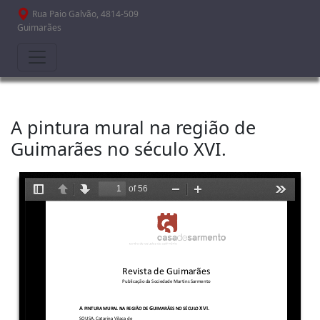
Passar para o conteúdo principal
Rua Paio Galvão, 4814-509
Guimarães
A pintura mural na região de
Guimarães no século XVI.