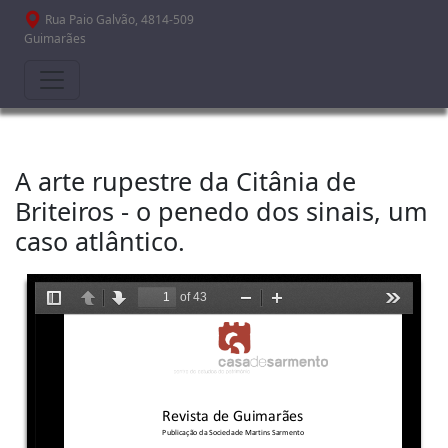
Passar para o conteúdo principal
Rua Paio Galvão, 4814-509
Guimarães
A arte rupestre da Citânia de
Briteiros - o penedo dos sinais, um
caso atlântico.