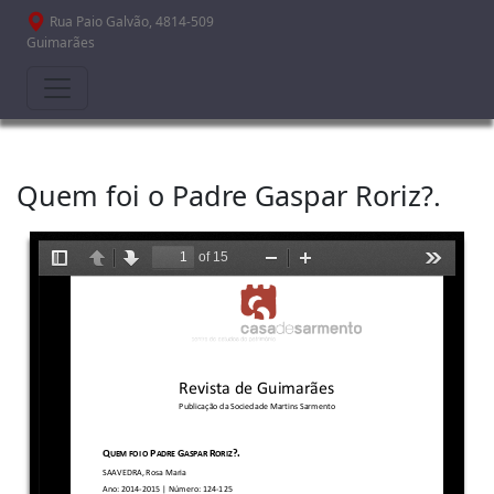
Passar para o conteúdo principal
Rua Paio Galvão, 4814-509
Guimarães
Quem foi o Padre Gaspar Roriz?.