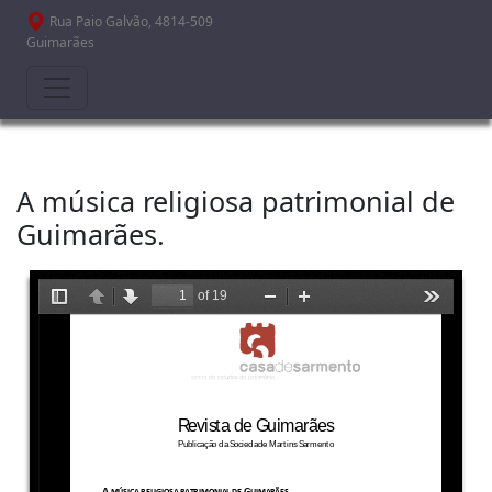
Passar para o conteúdo principal
Rua Paio Galvão, 4814-509
Guimarães
A música religiosa patrimonial de
Guimarães.