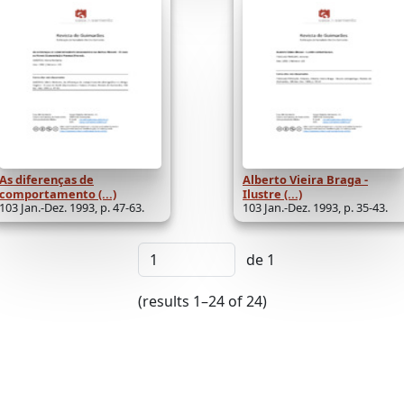
As diferenças de
Alberto Vieira Braga -
comportamento (...)
Ilustre (...)
103 Jan.-Dez. 1993, p. 47-63.
103 Jan.-Dez. 1993, p. 35-43.
de 1
(results 1–24 of 24)