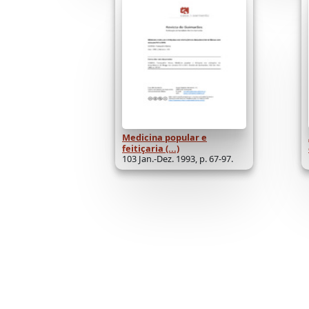
Medicina popular e
feitiçaria (...)
103 Jan.-Dez. 1993, p. 67-97.