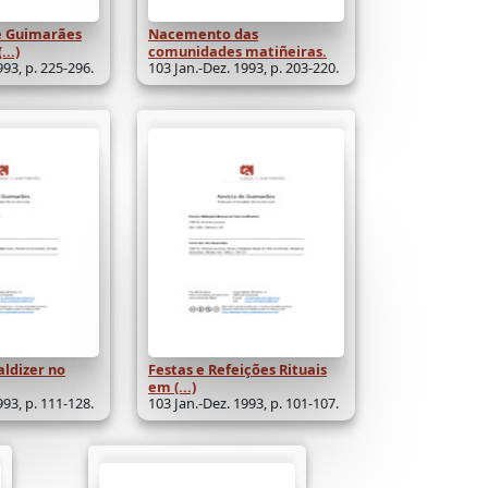
e Guimarães
Nacemento das
...)
comunidades matiñeiras.
993, p. 225-296.
103 Jan.-Dez. 1993, p. 203-220.
ldizer no
Festas e Refeições Rituais
em (...)
993, p. 111-128.
103 Jan.-Dez. 1993, p. 101-107.