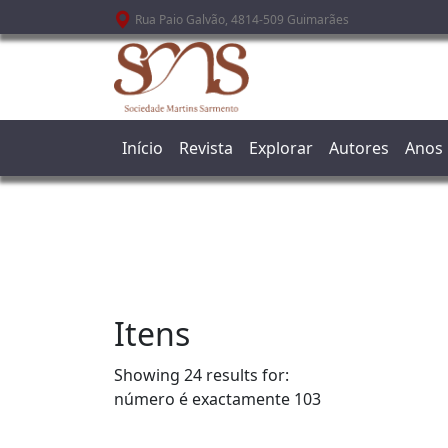
Passar para o conteúdo principal
Rua Paio Galvão, 4814-509 Guimarães
Início
Revista
Explorar
Autores
Anos
Itens
Showing 24 results for:
número é exactamente
103