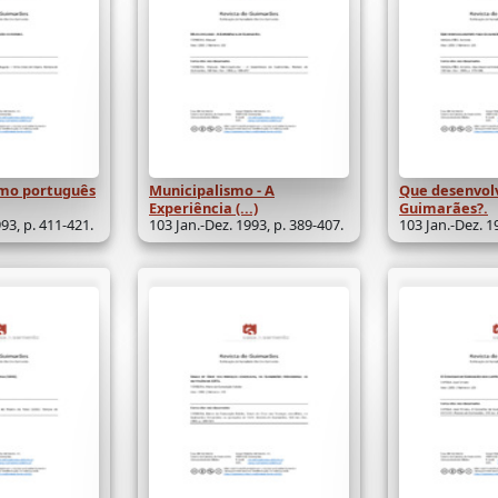
smo português
Municipalismo - A
Que desenvol
Experiência (...)
Guimarães?.
93, p. 411-421.
103 Jan.-Dez. 1993, p. 389-407.
103 Jan.-Dez. 1