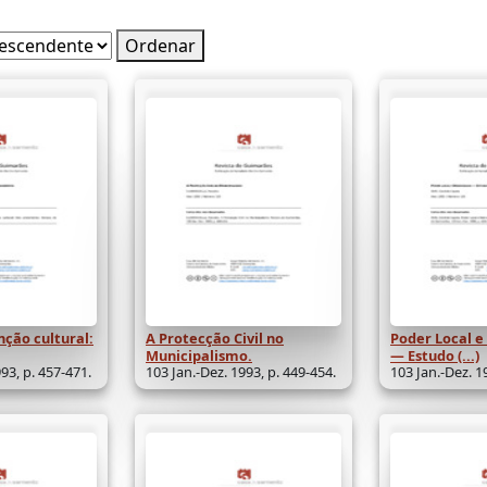
Ordenar
nção cultural:
A Protecção Civil no
Poder Local 
Municipalismo.
— Estudo (...)
93, p. 457-471.
103 Jan.-Dez. 1993, p. 449-454.
103 Jan.-Dez. 1