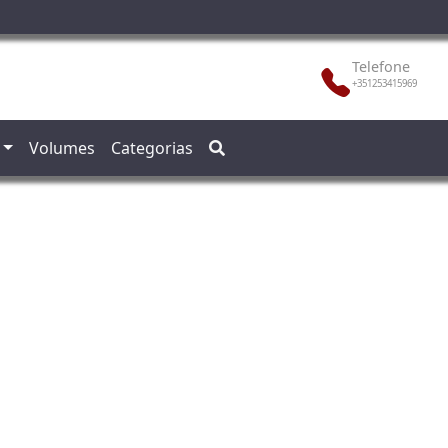
Telefone
+351253415969
Volumes
Categorias