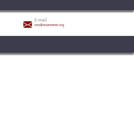
E-mail
sms@msarmento.org