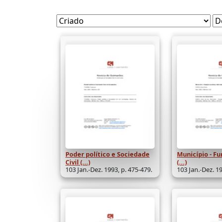
Poder político e Sociedade
Município - Fu
Civil (...)
(...)
103 Jan.-Dez. 1993, p. 475-479.
103 Jan.-Dez. 19