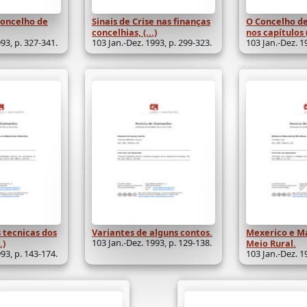
Concelho de
Sinais de Crise nas finanças
O Concelho d
concelhias, (...)
nos capítulos (
93, p. 327-341.
103 Jan.-Dez. 1993, p. 299-323.
103 Jan.-Dez. 1
 tecnicas dos
Variantes de alguns contos.
Mexerico e Ma
103 Jan.-Dez. 1993, p. 129-138.
.)
Meio Rural.
93, p. 143-174.
103 Jan.-Dez. 1