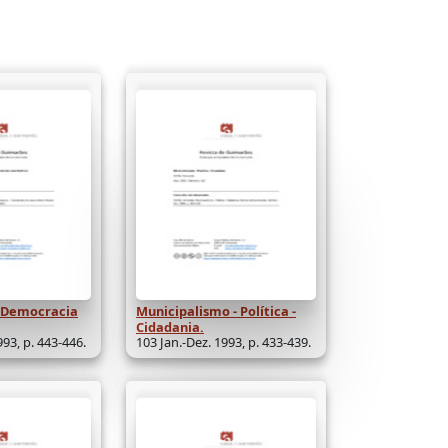
e Democracia
Municipalismo - Política -
Cidadania.
993, p. 443-446.
103 Jan.-Dez. 1993, p. 433-439.