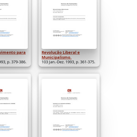
vimento para
Revolução Liberal e
Municipalismo.
993, p. 379-386.
103 Jan.-Dez. 1993, p. 361-375.