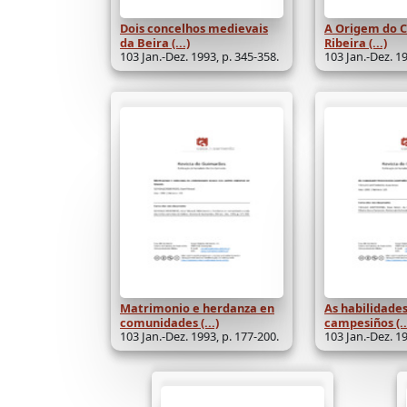
Dois concelhos medievais
A Origem do 
da Beira (...)
Ribeira (...)
103 Jan.-Dez. 1993, p. 345-358.
103 Jan.-Dez. 19
Matrimonio e herdanza en
As habilidades
comunidades (...)
campesiños (..
103 Jan.-Dez. 1993, p. 177-200.
103 Jan.-Dez. 19