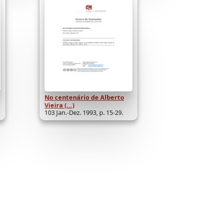
No centenário de Alberto
Vieira (...)
103 Jan.-Dez. 1993, p. 15-29.