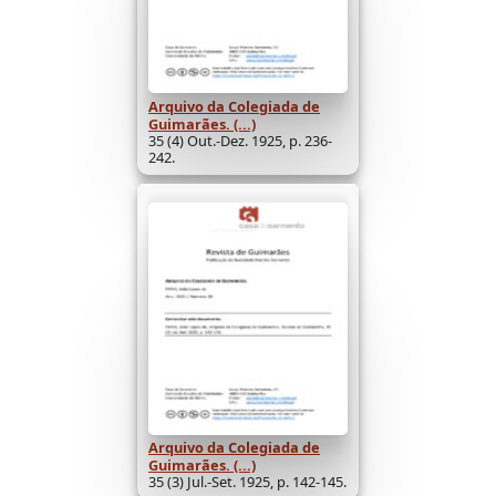
Arquivo da Colegiada de
Guimarães. (...)
35 (4) Out.-Dez. 1925, p. 236-
242.
Arquivo da Colegiada de
Guimarães. (...)
35 (3) Jul.-Set. 1925, p. 142-145.