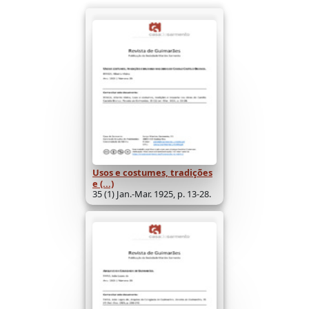
Usos e costumes, tradições
e (...)
35 (1) Jan.-Mar. 1925, p. 13-28.