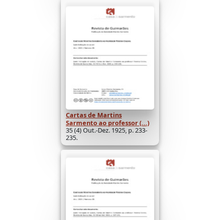
Cartas de Martins
Sarmento ao professor (...)
35 (4) Out.-Dez. 1925, p. 233-
235.