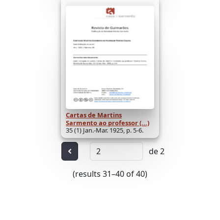
Cartas de Martins
Sarmento ao professor (...)
35 (1) Jan.-Mar. 1925, p. 5-6.
de 2
Anterior
(results 31–40 of 40)