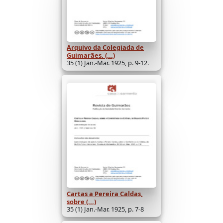
Arquivo da Colegiada de
Guimarães. (...)
35 (1) Jan.-Mar. 1925, p. 9-12.
Cartas a Pereira Caldas,
sobre (...)
35 (1) Jan.-Mar. 1925, p. 7-8