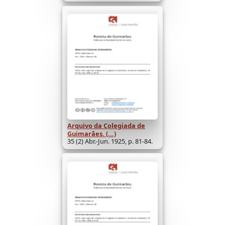
Arquivo da Colegiada de
Guimarães. (...)
35 (2) Abr.-Jun. 1925, p. 81-84.