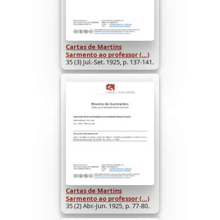
Cartas de Martins
Sarmento ao professor (...)
35 (3) Jul.-Set. 1925, p. 137-141.
Cartas de Martins
Sarmento ao professor (...)
35 (2) Abr.-Jun. 1925, p. 77-80.