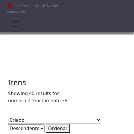
Passar para o conteúdo principal
Rua Paio Galvão, 4814-509
Guimarães
Itens
Showing 40 results for:
número é exactamente
35
Ordenar