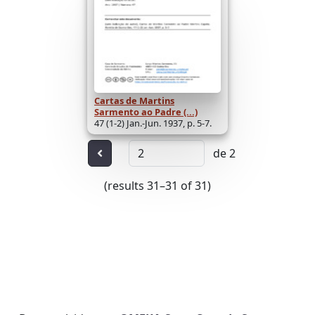
Cartas de Martins
Sarmento ao Padre (...)
47 (1-2) Jan.-Jun. 1937, p. 5-7.
de 2
Anterior
(results 31–31 of 31)