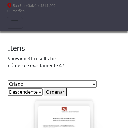
Passar para o conteúdo principal
Rua Paio Galvão, 4814-509
Guimarães
Itens
Showing 31 results for:
número é exactamente
47
Ordenar