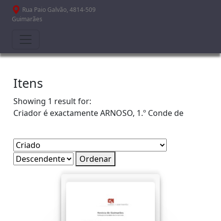
Passar para o conteúdo principal
Rua Paio Galvão, 4814-509
Guimarães
Itens
Showing 1 result for:
Criador é exactamente
ARNOSO, 1.º Conde de
Ordenar