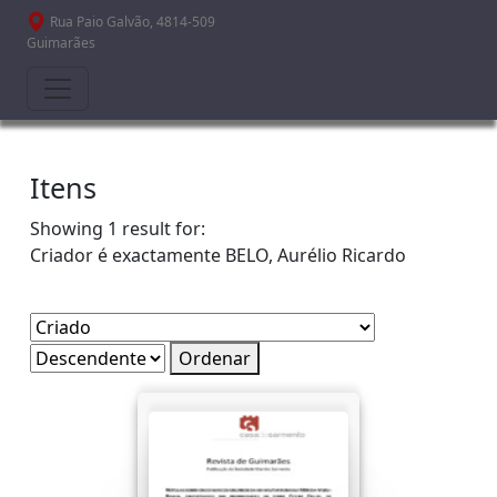
Passar para o conteúdo principal
Rua Paio Galvão, 4814-509
Guimarães
Itens
Showing 1 result for:
Criador é exactamente
BELO, Aurélio Ricardo
Ordenar