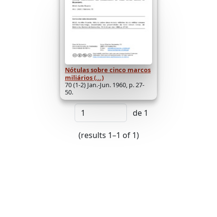
Nótulas sobre cinco marcos
miliários (...)
70 (1-2) Jan.-Jun. 1960, p. 27-
50.
de 1
(results 1–1 of 1)