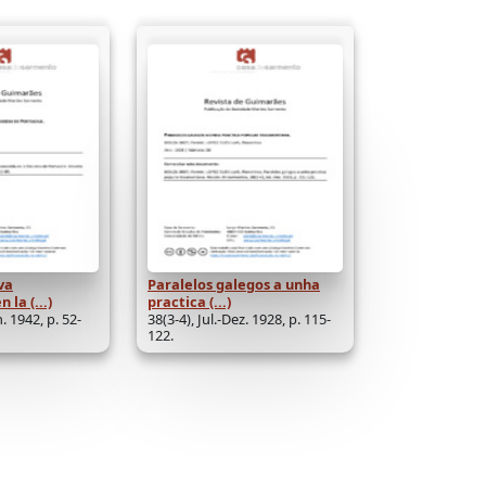
va
Paralelos galegos a unha
 la (...)
practica (...)
n. 1942, p. 52-
38(3-4), Jul.-Dez. 1928, p. 115-
122.