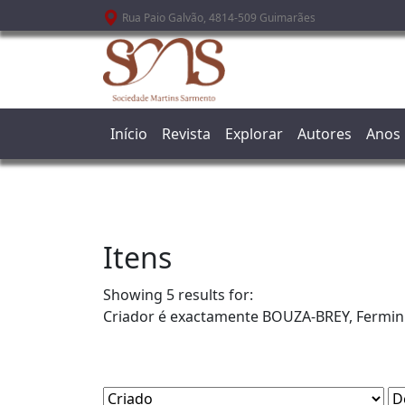
Passar para o conteúdo principal
Rua Paio Galvão, 4814-509 Guimarães
Início
Revista
Explorar
Autores
Anos
Itens
Showing 5 results for:
Criador é exactamente
BOUZA-BREY, Fermin