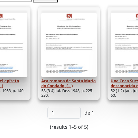
el epíteto
Ara romana de Santa Maria
Una Ceca Sue
.)
do Condado, (...)
desconocida en
. 1953, p. 140-
58 (3-4) Jul.-Dez. 1948, p. 225-
52 (1-2) Jan.-Ju
230.
60.
de 1
(results 1–5 of 5)