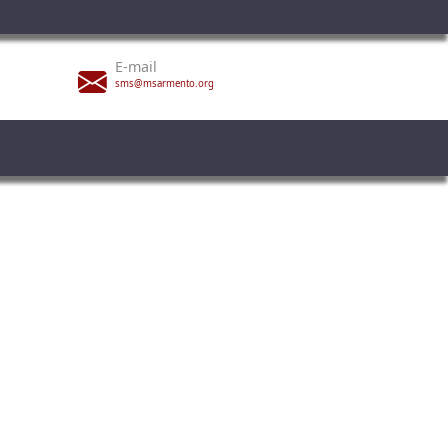
E-mail
sms@msarmento.org