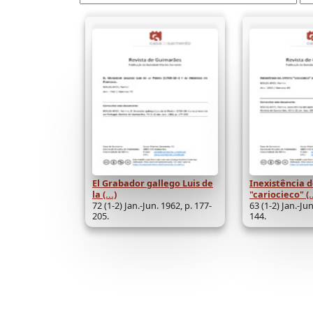
El Grabador gallego Luis de
Inexistência d
la (...)
"cariocieco" (..
72 (1-2) Jan.-Jun. 1962, p. 177-
63 (1-2) Jan.-Jun
205.
144.