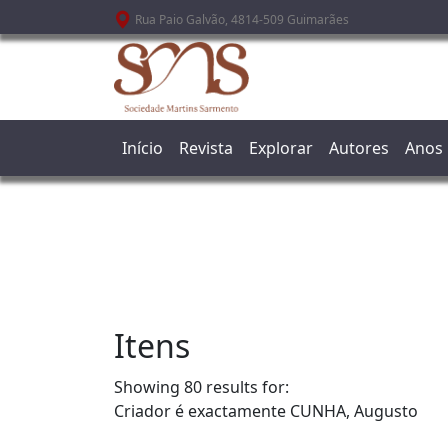
Passar para o conteúdo principal
Rua Paio Galvão, 4814-509 Guimarães
Início
Revista
Explorar
Autores
Anos
Itens
Showing 80 results for:
Criador é exactamente
CUNHA, Augusto