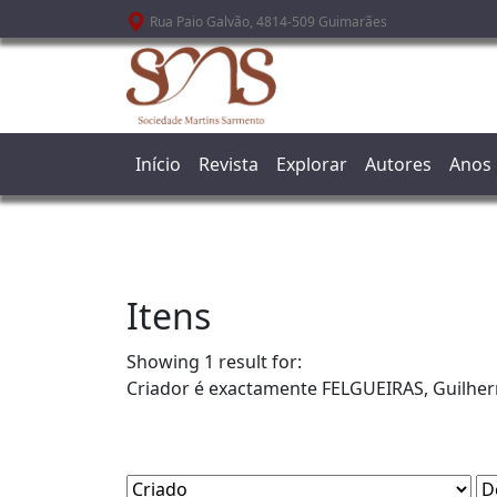
Passar para o conteúdo principal
Rua Paio Galvão, 4814-509 Guimarães
Início
Revista
Explorar
Autores
Anos
Itens
Showing 1 result for:
Criador é exactamente
FELGUEIRAS, Guilhe