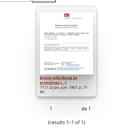
Breve referência às
primitivas (...)
77 (1-2) Jan.-Jun. 1967, p. 71-
80.
de 1
(results 1–1 of 1)