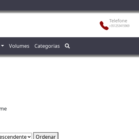
Telefone
+351253415969
Volumes
Categorias
rme
Ordenar