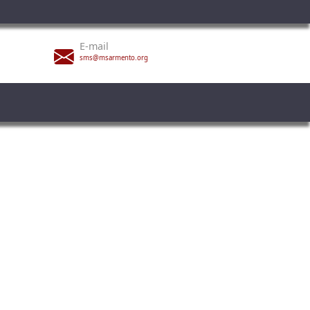
E-mail
sms@msarmento.org