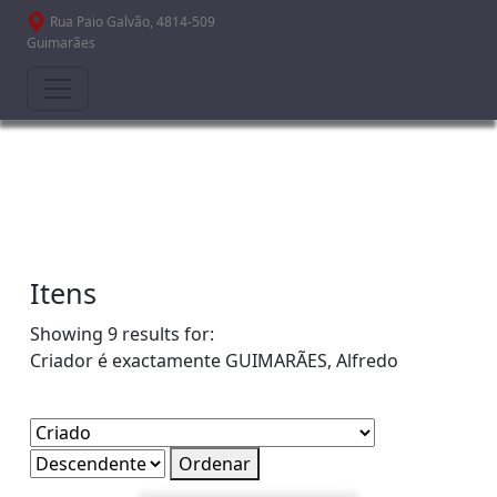
Passar para o conteúdo principal
Rua Paio Galvão, 4814-509
Guimarães
Itens
Showing 9 results for:
Criador é exactamente
GUIMARÃES, Alfredo
Ordenar