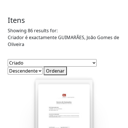
Itens
Showing 86 results for:
Criador é exactamente
GUIMARÃES, João Gomes de
Oliveira
Ordenar