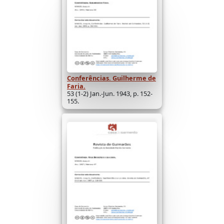
Conferências. Guilherme de
Faria.
53 (1-2) Jan.-Jun. 1943, p. 152-
155.