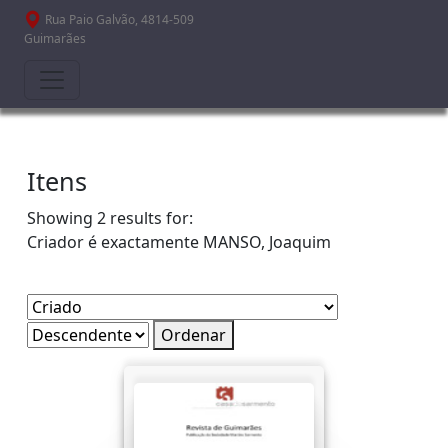
Passar para o conteúdo principal
Rua Paio Galvão, 4814-509
Guimarães
Itens
Showing 2 results for:
Criador é exactamente
MANSO, Joaquim
Ordenar