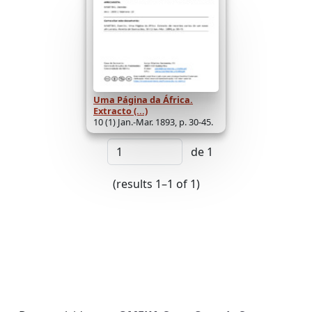
Uma Página da África.
Extracto (...)
10 (1) Jan.-Mar. 1893, p. 30-45.
de 1
(results 1–1 of 1)