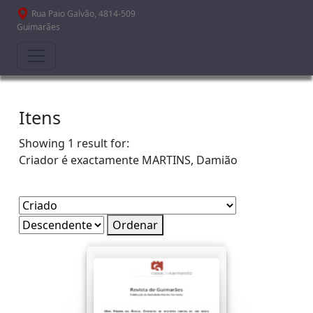
Passar para o conteúdo principal
Rua Paio Galvão, 4814-509
Guimarães
Itens
Showing 1 result for:
Criador é exactamente
MARTINS, Damião
Ordenar