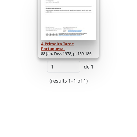
A Primeira Tarde
Portuguesa.
88 Jan.-Dez. 1978, p. 159-186.
de 1
(results 1–1 of 1)