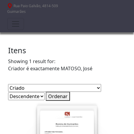
Passar para o conteúdo principal
Rua Paio Galvão, 4814-509
Guimarães
Itens
Showing 1 result for:
Criador é exactamente
MATOSO, José
Ordenar