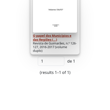
O papel dos Municípios e
das Regiões (...)
Revista de Guimarães, n.º 126-
127, 2016-2017 (volume
duplo)
de 1
(results 1–1 of 1)