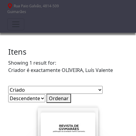
Passar para o conteúdo principal
Rua Paio Galvão, 4814-509
Guimarães
Itens
Showing 1 result for:
Criador é exactamente
OLIVEIRA, Luís Valente
Ordenar