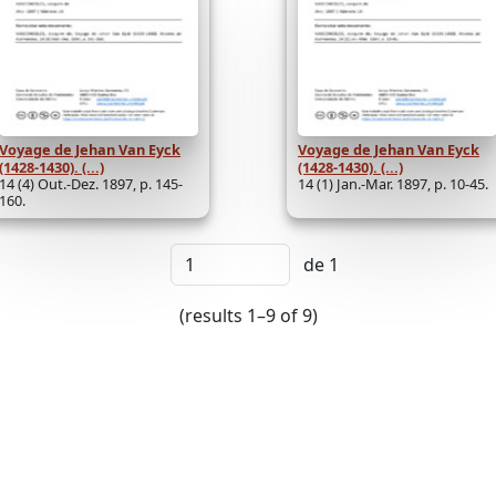
Voyage de Jehan Van Eyck
Voyage de Jehan Van Eyck
(1428-1430). (...)
(1428-1430). (...)
14 (4) Out.-Dez. 1897, p. 145-
14 (1) Jan.-Mar. 1897, p. 10-45.
160.
de 1
(results 1–9 of 9)