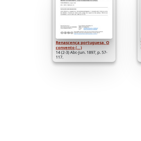
Renascença portuguesa. O
convento (...)
14 (2-3) Abr.-Jun. 1897, p. 57-
117.