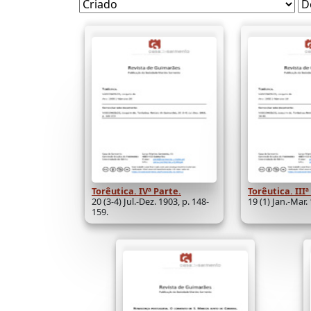
Torêutica. IVª Parte.
Torêutica. IIIª
20 (3-4) Jul.-Dez. 1903, p. 148-
19 (1) Jan.-Mar.
159.