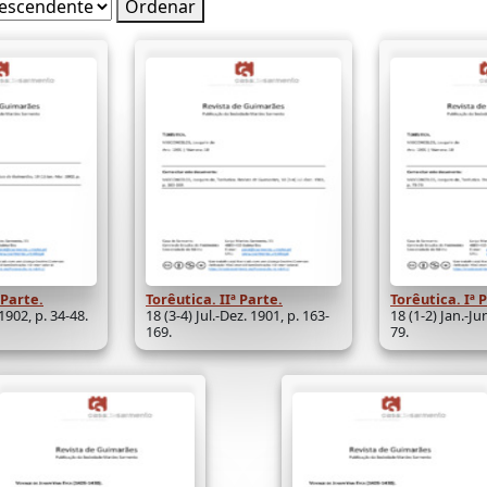
Ordenar
 Parte.
Torêutica. IIª Parte.
Torêutica. Iª 
 1902, p. 34-48.
18 (3-4) Jul.-Dez. 1901, p. 163-
18 (1-2) Jan.-Ju
169.
79.