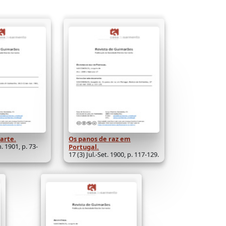
Parte.
Os panos de raz em
n. 1901, p. 73-
Portugal.
17 (3) Jul.-Set. 1900, p. 117-129.