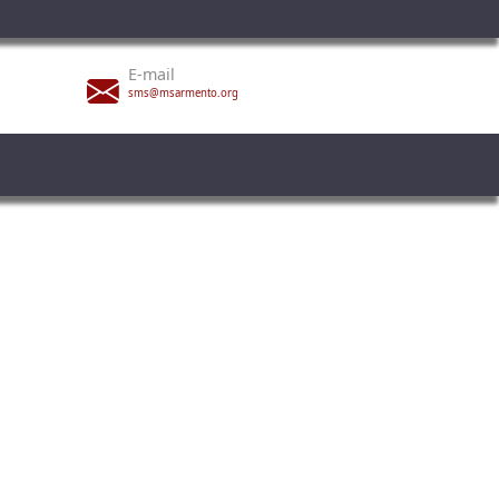
E-mail
sms@msarmento.org