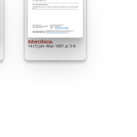
Advertência.
14 (1) Jan.-Mar. 1897, p. 5-9.