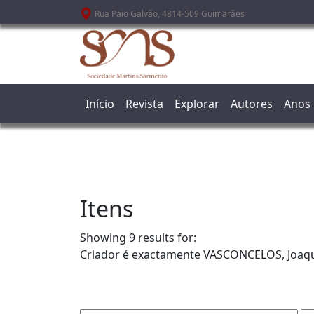
Passar para o conteúdo principal
Rua Paio Galvão, 4814-509 Guimarães
Início
Revista
Explorar
Autores
Anos
Itens
Showing 9 results for:
Criador é exactamente
VASCONCELOS, Joaq