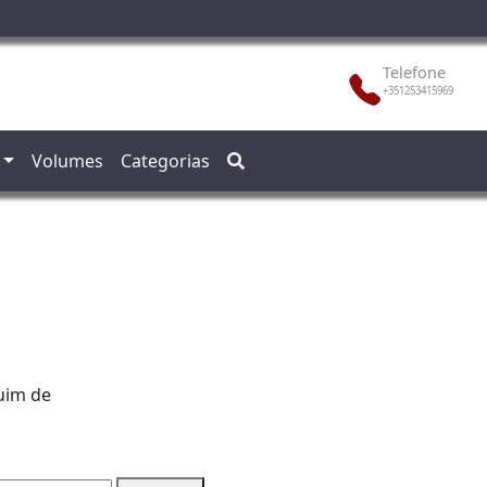
Telefone
+351253415969
Volumes
Categorias
uim de