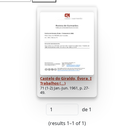
Castelo do Giraldo, Évora. I
Trabalhos (...)
71 (1-2) Jan.-Jun. 1961, p. 27-
49.
de 1
(results 1–1 of 1)