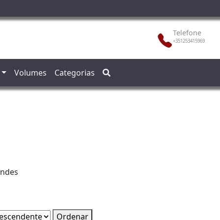
Telefone
+351253415969
Volumes
Categorias
andes
Ordenar