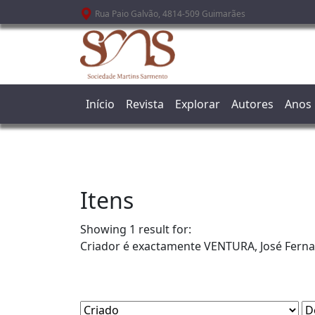
Passar para o conteúdo principal
Rua Paio Galvão, 4814-509 Guimarães
Início
Revista
Explorar
Autores
Anos
Itens
Showing 1 result for:
Criador é exactamente
VENTURA, José Fern