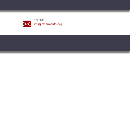
E-mail
sms@msarmento.org