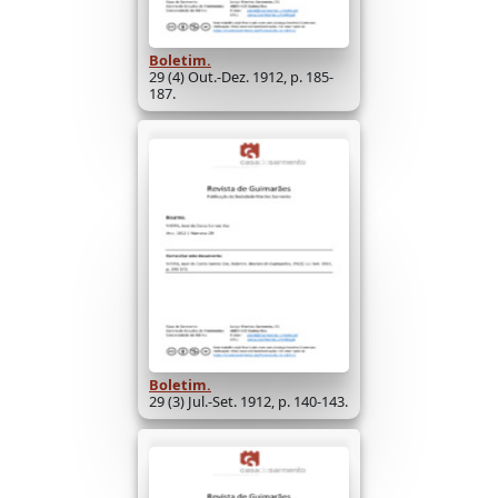
Boletim.
29 (4) Out.-Dez. 1912, p. 185-
187.
Boletim.
29 (3) Jul.-Set. 1912, p. 140-143.