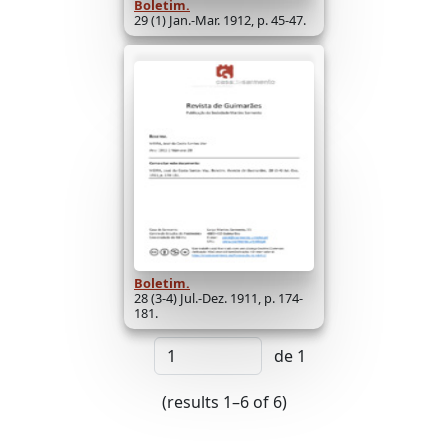
Boletim.
29 (1) Jan.-Mar. 1912, p. 45-47.
Boletim.
28 (3-4) Jul.-Dez. 1911, p. 174-
181.
de 1
(results 1–6 of 6)