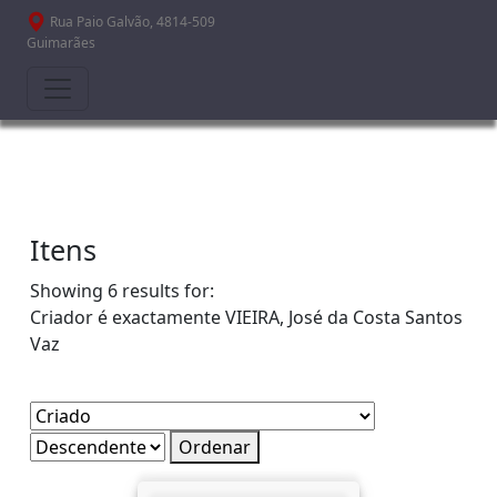
Passar para o conteúdo principal
Rua Paio Galvão, 4814-509
Guimarães
Itens
Showing 6 results for:
Criador é exactamente
VIEIRA, José da Costa Santos
Vaz
Ordenar