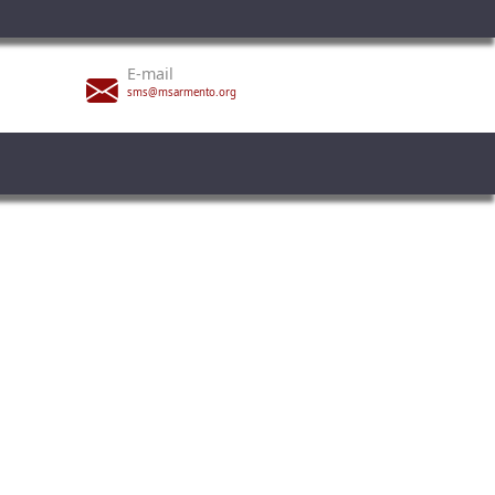
E-mail
sms@msarmento.org