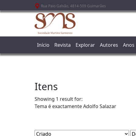
Passar para o conteúdo principal
Rua Paio Galvão, 4814-509 Guimarães
Início
Revista
Explorar
Autores
Anos
Itens
Showing 1 result for:
Tema é exactamente
Adolfo Salazar