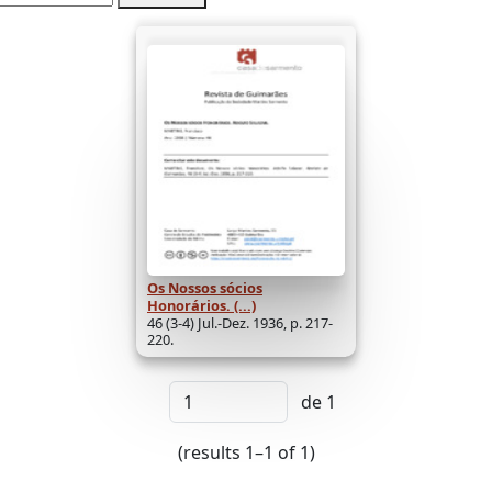
Os Nossos sócios
Honorários. (...)
46 (3-4) Jul.-Dez. 1936, p. 217-
220.
de 1
(results 1–1 of 1)