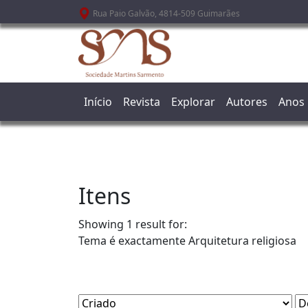
Passar para o conteúdo principal
Rua Paio Galvão, 4814-509 Guimarães
Início
Revista
Explorar
Autores
Anos
Itens
Showing 1 result for:
Tema é exactamente
Arquitetura religiosa