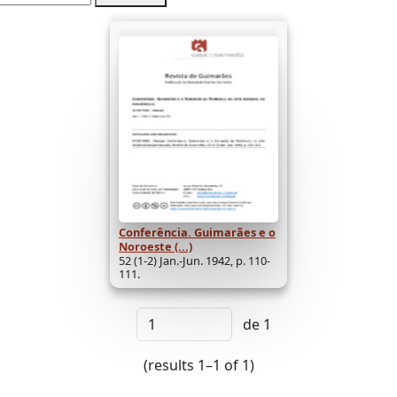
Conferência. Guimarães e o
Noroeste (...)
52 (1-2) Jan.-Jun. 1942, p. 110-
111.
de 1
(results 1–1 of 1)