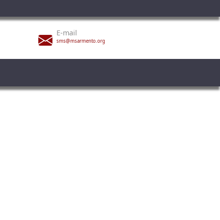
E-mail
sms@msarmento.org