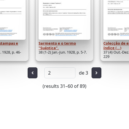
stampas e
Sarmento e o termo
Colecção de 
"Suástica".
índice (...)
. 1928, p. 46-
38 (1-2) Jan.-Jun. 1928, p. 5-7.
37 (4) Out.-Dez.
229
de 3
Anterior
Seguinte
(results 31–60 of 89)