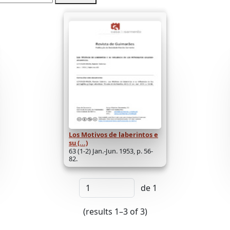
Los Motivos de laberintos e
su (...)
63 (1-2) Jan.-Jun. 1953, p. 56-
82.
de 1
(results 1–3 of 3)