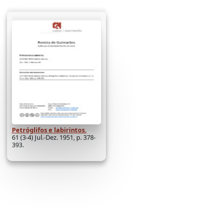
Petróglifos e labirintos.
61 (3-4) Jul.-Dez. 1951, p. 378-
393.