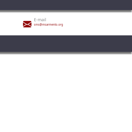
E-mail
sms@msarmento.org