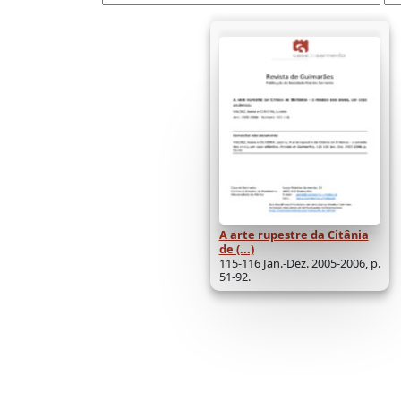
A arte rupestre da Citânia
de (...)
115-116 Jan.-Dez. 2005-2006, p.
51-92.