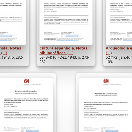
hola. Notas
Cultura espanhola. Notas
Arqueologia e 
(...)
bibliográficas. (...)
(...)
. 1943, p. 282-
53 (3-4) Jul.-Dez. 1943, p. 273-
52 (1-2) Jan.-Ju
282.
109.