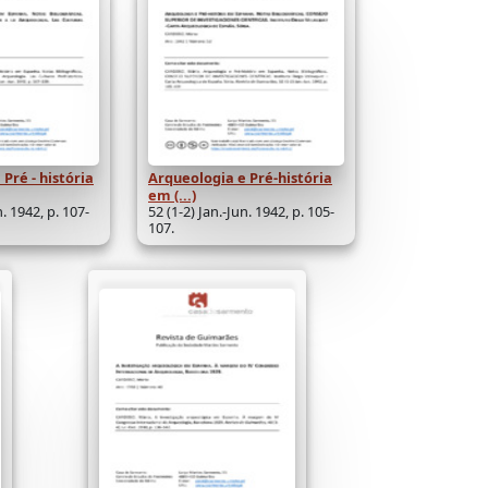
Pré - história
Arqueologia e Pré-história
em (...)
n. 1942, p. 107-
52 (1-2) Jan.-Jun. 1942, p. 105-
107.