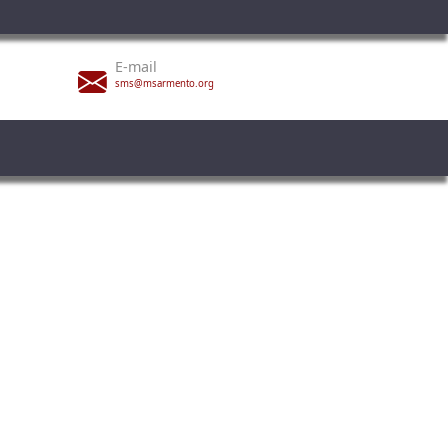
E-mail
sms@msarmento.org