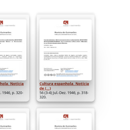
hola. Notícia
Cultura espanhola. Notícia
de (...)
z. 1946, p. 320-
56 (3-4) Jul.-Dez. 1946, p. 318-
320.