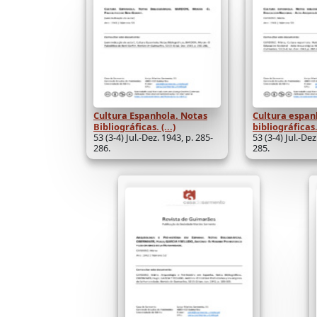
Cultura Espanhola. Notas
Cultura espan
Bibliográficas. (...)
bibliográficas. 
53 (3-4) Jul.-Dez. 1943, p. 285-
53 (3-4) Jul.-Dez
286.
285.