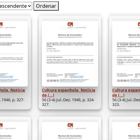
Ordenar
hola. Notícia
Cultura espanhola. Notícia
Cultura espan
de (...)
de (...)
. 1946, p. 327-
56 (3-4) Jul.-Dez. 1946, p. 324-
56 (3-4) Jul.-De
327.
323.