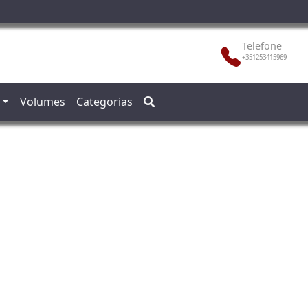
Telefone
+351253415969
Volumes
Categorias