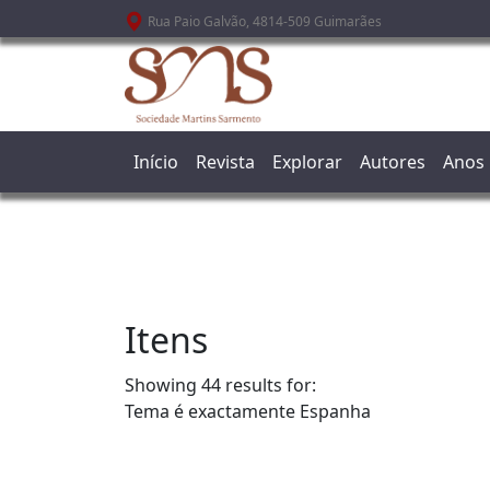
Passar para o conteúdo principal
Rua Paio Galvão, 4814-509 Guimarães
Início
Revista
Explorar
Autores
Anos
Itens
Showing 44 results for:
Tema é exactamente
Espanha