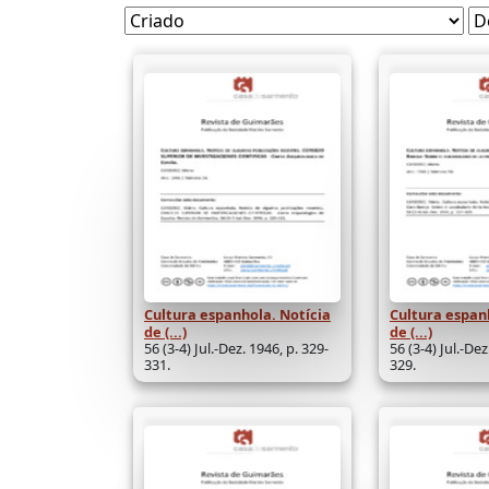
Cultura espanhola. Notícia
Cultura espan
de (...)
de (...)
56 (3-4) Jul.-Dez. 1946, p. 329-
56 (3-4) Jul.-Dez
331.
329.