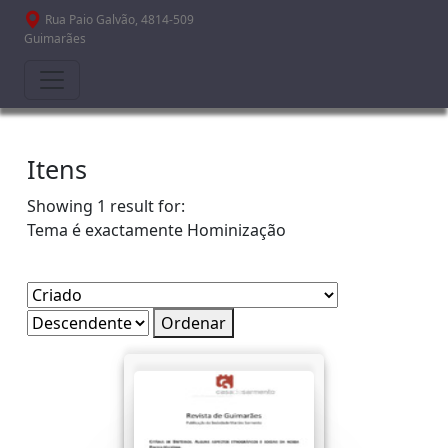
Passar para o conteúdo principal
Rua Paio Galvão, 4814-509
Guimarães
Itens
Showing 1 result for:
Tema é exactamente
Hominização
Ordenar