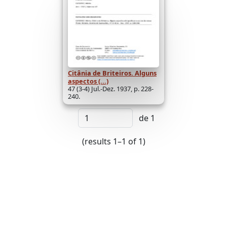
Citânia de Briteiros. Alguns
aspectos (...)
47 (3-4) Jul.-Dez. 1937, p. 228-
240.
de 1
(results 1–1 of 1)