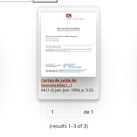
Cartas de Leite de
Vasconcelos (...)
64 (1-2) Jan.-Jun. 1954, p. 5-22.
de 1
(results 1–3 of 3)