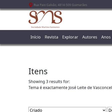
Passar para o conteúdo principal
Rua Paio Galvão, 4814-509 Guimarães
Início
Revista
Explorar
Autores
Anos
Itens
Showing 3 results for:
Tema é exactamente
José Leite de Vasconce