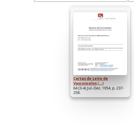
Cartas de Leite de
Vasconcelos (...)
64 (3-4) Jul.-Dez. 1954, p. 237-
258.