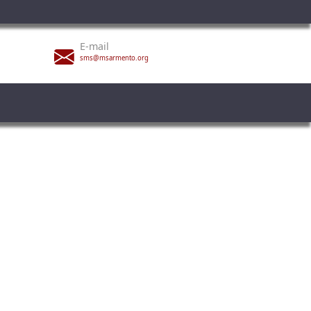
E-mail
sms@msarmento.org