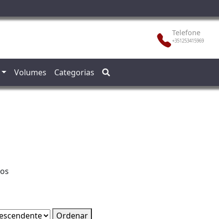
Telefone
+351253415969
Volumes
Categorias
los
Ordenar