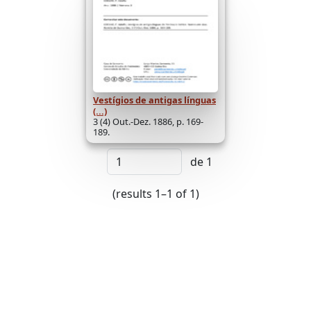
Vestígios de antigas línguas
(...)
3 (4) Out.-Dez. 1886, p. 169-
189.
de 1
(results 1–1 of 1)