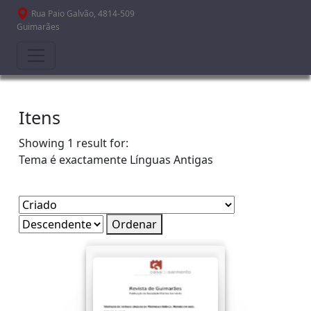
Passar para o conteúdo principal
Rua Paio Galvão, 4814-509
Guimarães
Itens
Showing 1 result for:
Tema é exactamente
Línguas Antigas
Ordenar