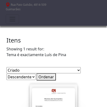
Passar para o conteúdo principal
Rua Paio Galvão, 4814-509
Guimarães
Itens
Showing 1 result for:
Tema é exactamente
Luís de Pina
Ordenar