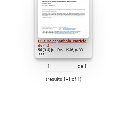
Cultura espanhola. Notícia
de (...)
56 (3-4) Jul.-Dez. 1946, p. 331-
333.
de 1
(results 1–1 of 1)