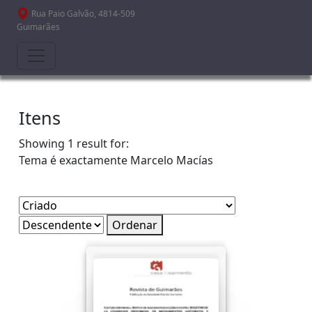
Passar para o conteúdo principal
Rua Paio Galvão, 4814-509
Guimarães
Itens
Showing 1 result for:
Tema é exactamente
Marcelo Macías
Ordenar