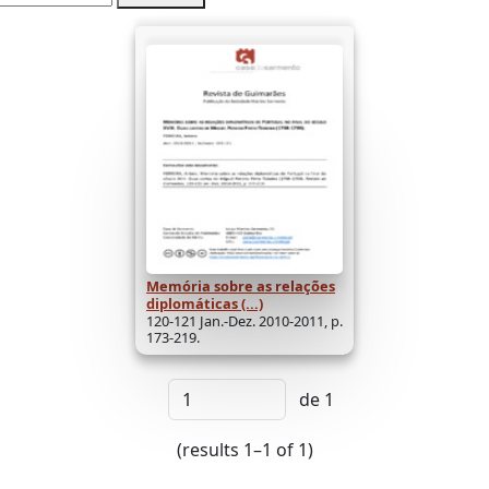
Memória sobre as relações
diplomáticas (...)
120-121 Jan.-Dez. 2010-2011, p.
173-219.
de 1
(results 1–1 of 1)