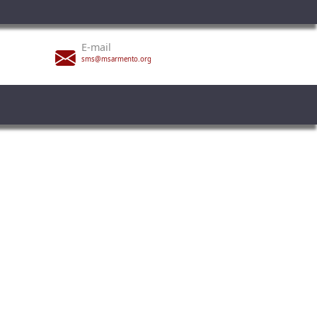
E-mail
sms@msarmento.org