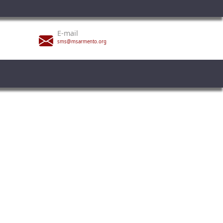
E-mail
sms@msarmento.org