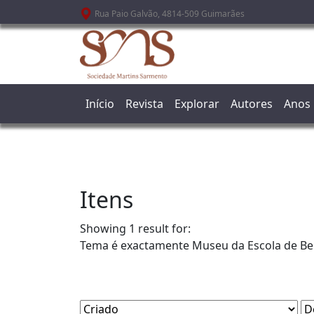
Passar para o conteúdo principal
Rua Paio Galvão, 4814-509 Guimarães
Início
Revista
Explorar
Autores
Anos
Itens
Showing 1 result for:
Tema é exactamente
Museu da Escola de Be