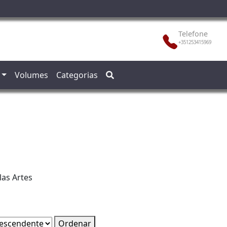
Telefone
+351253415969
Volumes
Categorias
las Artes
Ordenar