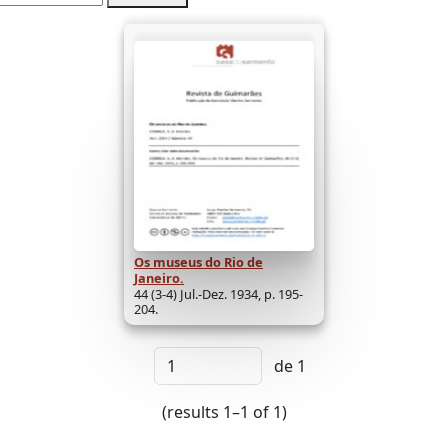
Os museus do Rio de
Janeiro.
44 (3-4) Jul.-Dez. 1934, p. 195-
204.
de 1
(results 1–1 of 1)