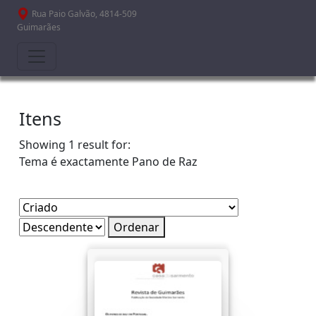
Passar para o conteúdo principal
Rua Paio Galvão, 4814-509
Guimarães
Itens
Showing 1 result for:
Tema é exactamente
Pano de Raz
Ordenar