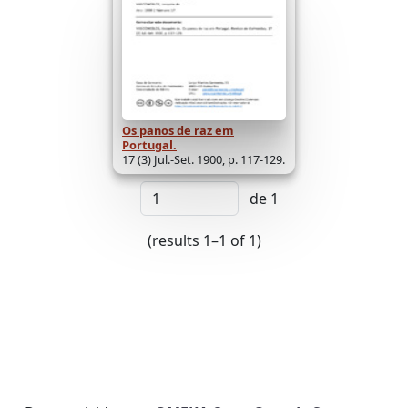
Os panos de raz em
Portugal.
17 (3) Jul.-Set. 1900, p. 117-129.
de 1
(results 1–1 of 1)