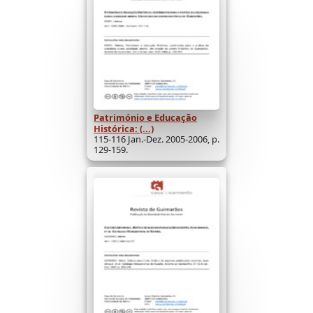
Património e Educação
Histórica: (...)
115-116 Jan.-Dez. 2005-2006, p.
129-159.