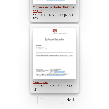
Cultura espanhola. Notícia
de (...)
57 (3-4) Jul.-Dez. 1947, p. 204-
206.
Evocação.
32 (4) Out.-Dez. 1922, p. 415-
421.
de 1