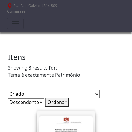
Passar para o conteúdo principal
Rua Paio Galvão, 4814-509
Guimarães
Itens
Showing 3 results for:
Tema é exactamente
Património
Ordenar