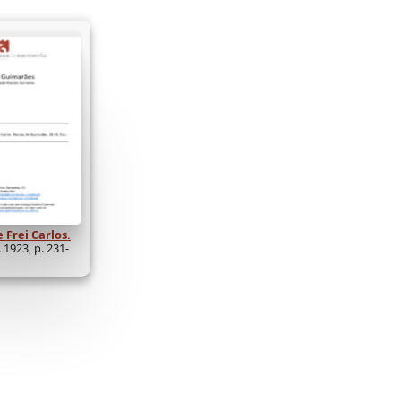
Frei Carlos.
 1923, p. 231-