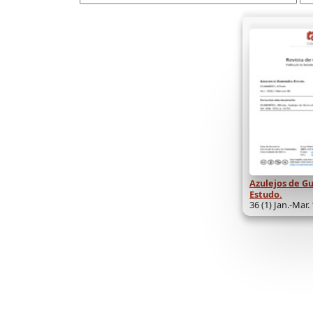
Azulejos de G
Estudo.
36 (1) Jan.-Mar.