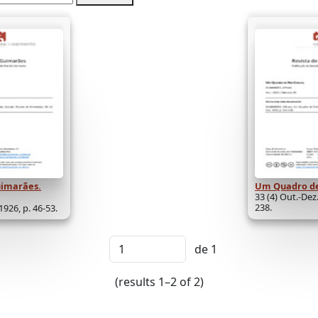
uimarães.
Um Quadro de 
33 (4) Out.-Dez.
238.
 1926, p. 46-53.
de 1
(results 1–2 of 2)