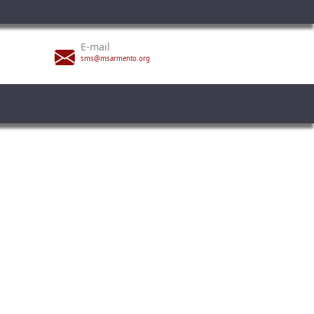
E-mail
sms@msarmento.org