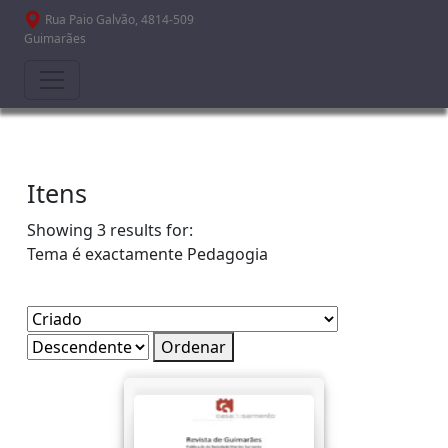
Passar para o conteúdo principal
Rua Paio Galvão, 4814-509
Guimarães
Itens
Showing 3 results for:
Tema é exactamente
Pedagogia
Ordenar