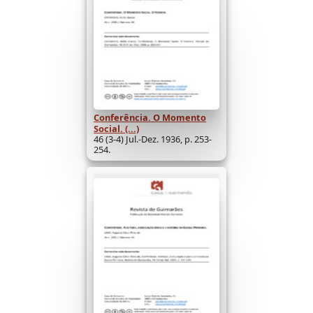
Conferência. O Momento
Social. (...)
46 (3-4) Jul.-Dez. 1936, p. 253-
254.