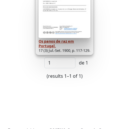
Os panos de raz em
Portugal.
17 (3) Jul.-Set. 1900, p. 117-129.
de 1
(results 1–1 of 1)