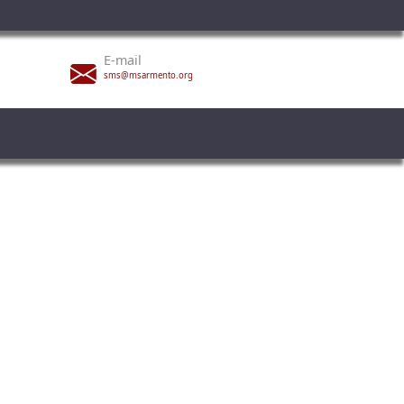
E-mail
sms@msarmento.org