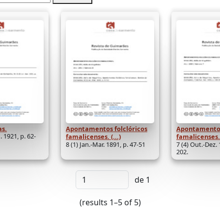
as.
Apontamentos folclóricos
Apontamentos
. 1921, p. 62-
famalicenses. (...)
famalicenses. (
8 (1) Jan.-Mar. 1891, p. 47-51
7 (4) Out.-Dez. 
202.
de 1
(results 1–5 of 5)