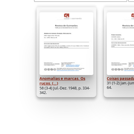
Anomalias e marcas. Os
Coisas passad
31 (1-2) Jan.-Jun
ruços. (...)
64.
58 (3-4) Jul.-Dez. 1948, p. 334-
342.