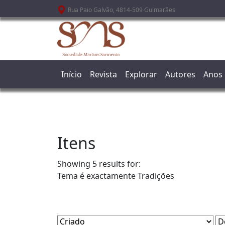
Passar para o conteúdo principal
Rua Paio Galvão, 4814-509 Guimarães
Início
Revista
Explorar
Autores
Anos
Itens
Showing 5 results for:
Tema é exactamente
Tradições