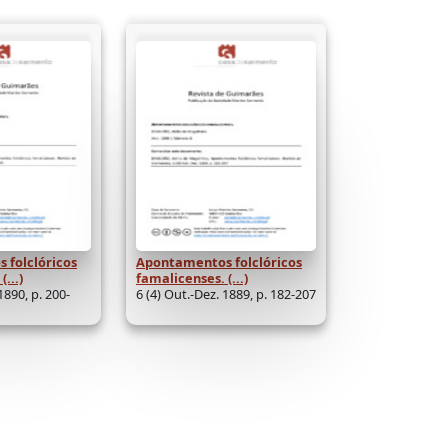
 folclóricos
Apontamentos folclóricos
...)
famalicenses. (...)
1890, p. 200-
6 (4) Out.-Dez. 1889, p. 182-207