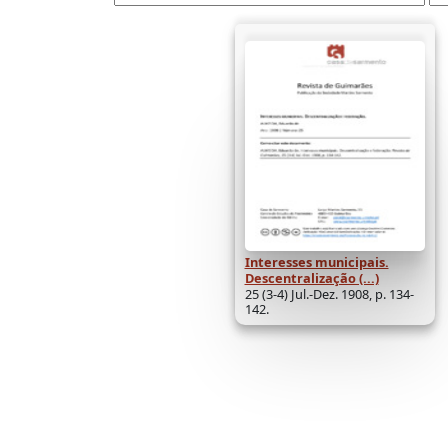
Interesses municipais.
Descentralização (...)
25 (3-4) Jul.-Dez. 1908, p. 134-
142.