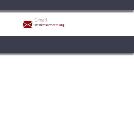
E-mail
sms@msarmento.org