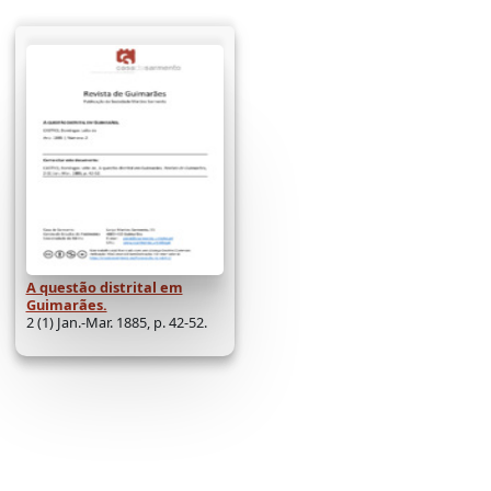
A questão distrital em
Guimarães.
2 (1) Jan.-Mar. 1885, p. 42-52.