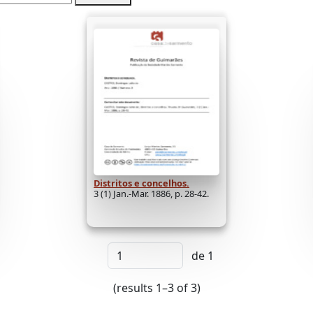
Distritos e concelhos.
3 (1) Jan.-Mar. 1886, p. 28-42.
de 1
(results 1–3 of 3)