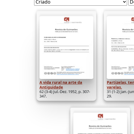
A vida rural na arte da
Partizelas, te
Antiguidade
varelas.
62 (3-4) Jul.-Dez. 1952, p. 307-
31 (1-2) Jan.-Jun
347.
29.