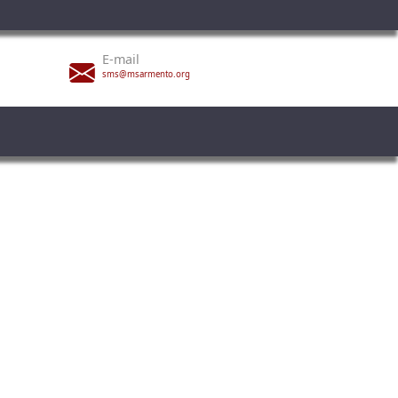
E-mail
sms@msarmento.org