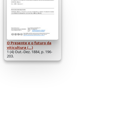
O Presente e o futuro da
viticultura (...)
1 (4) Out.-Dez. 1884, p. 196-
203.