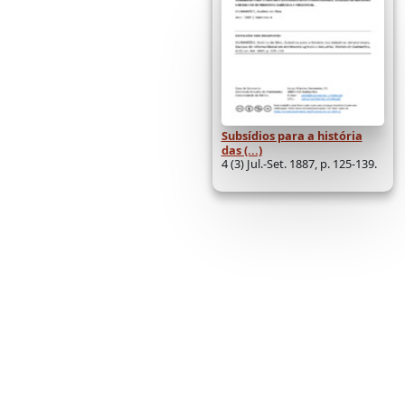
Subsídios para a história
das (...)
4 (3) Jul.-Set. 1887, p. 125-139.