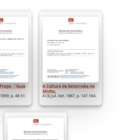
Prego - "Guia
A Cultura da beterraba no
Minho.
 1899, p. 48-51.
4 (3) Jul.-Set. 1887, p. 147-164.