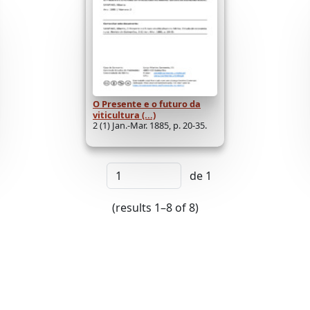
O Presente e o futuro da
viticultura (...)
2 (1) Jan.-Mar. 1885, p. 20-35.
de 1
(results 1–8 of 8)