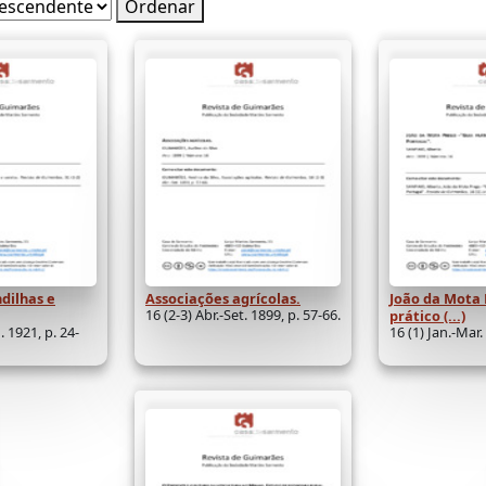
Ordenar
ndilhas e
Associações agrícolas.
João da Mota 
16 (2-3) Abr.-Set. 1899, p. 57-66.
prático (...)
. 1921, p. 24-
16 (1) Jan.-Mar.