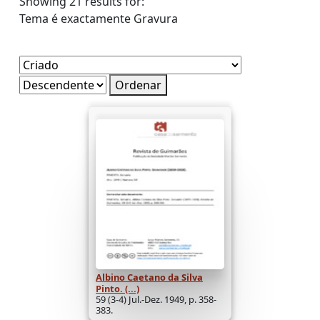
Showing 21 results for:
Tema é exactamente
Gravura
Ordenar
Albino Caetano da Silva
Pinto. (...)
59 (3-4) Jul.-Dez. 1949, p. 358-
383.